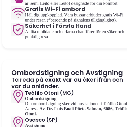
är Semi-Leito eller Leito) designade för din komfort.
Gratis Wi-Fi ombord
Håll dig uppkopplad. Våra bussar erbjuder gratis Wi-Fi
under resan (*beroende på signalens tillgänglighet).
Säkerhet i Första Hand
Anlita utbildade och erfarna chaufförer för en säker och
punktlig resa.
Ombordstigning och Avstigning
Ta reda på exakt var du åker ifrån och
var du anländer.
Teófilo Otoni (MG)
Ombordstigning
Din ombordstigning sker vid busstationen i Teófilo Otoni
Adress:
Av. Dr. Luís Boali Pôrto Salman, 6086, Teófil
Otoni.
Osasco (SP)
Avstigning