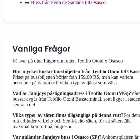
➡️
Buss från Feira de Santana till Osasco
Vanliga Frågor
Få svar på dina frågor om rutten Teófilo Otoni x Osasco
Hur mycket kostar bussbiljetten från Teófilo Otoni till Osas
Priset på bussbiljetten börjar från 159,00 R$, men kan variera
beroende på datum och vilken typ av tjänst som väljs.
Vad är Jamjoys påstigningsadress i Teófilo Otoni (MG)?
Vår
bussar avgår från Teófilo Otoni Bussterminal, som ligger i stade
centrala del.
Vilka typer av säten finns tillgängliga på denna rutt?
För den
rutt erbjuder vi Leito och Semi-Leito säten, för att säkerställa
maximal komfort på långresor.
Var anländer Jamjoys buss i Osasco (SP)?
Ankomstplatsen är