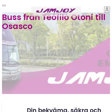
Buss från Teófilo Otoni till
Osasco
Din bekväma, säkra och