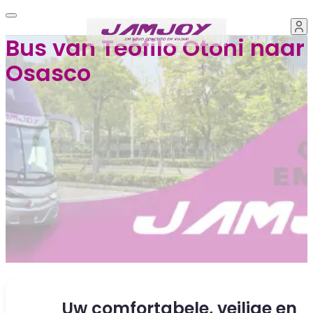
Bus van Teófilo Otoni naar
Osasco
Uw comfortabele, veilige en