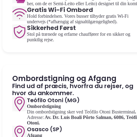
her, om de er Semi-Leito eller Leito) designet til din komf
Gratis Wi-Fi Ombord
Hold forbindelsen. Vores busser tilbyder gratis Wi-Fi
undervejs (*afhængig af signaltilgængelighed).
Sikkerhed Først
Stol på trænede og erfarne chauffører for en sikker og
punktlig rejse.
Ombordstigning og Afgang
Find ud af præcis, hvorfra du rejser, og
hvor du ankommer.
Teófilo Otoni (MG)
Ombordstigning
Din ombordstigning sker ved Teófilo Otoni Busterminal
.
Adresse:
Av. Dr. Luís Boali Pôrto Salman, 6086, Teófi
Otoni.
Osasco (SP)
Afgang