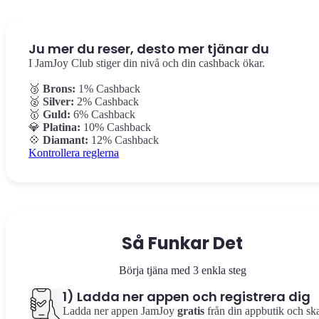
Ju mer du reser, desto mer tjänar du
I JamJoy Club stiger din nivå och din cashback ökar.
🥉
Brons:
1% Cashback
🥈
Silver:
2% Cashback
🥇
Guld:
6% Cashback
💎
Platina:
10% Cashback
💠
Diamant:
12% Cashback
Kontrollera reglerna
Så Funkar Det
Börja tjäna med 3 enkla steg
1) Ladda ner appen och registrera dig
Ladda ner appen JamJoy
gratis
från din appbutik och sk