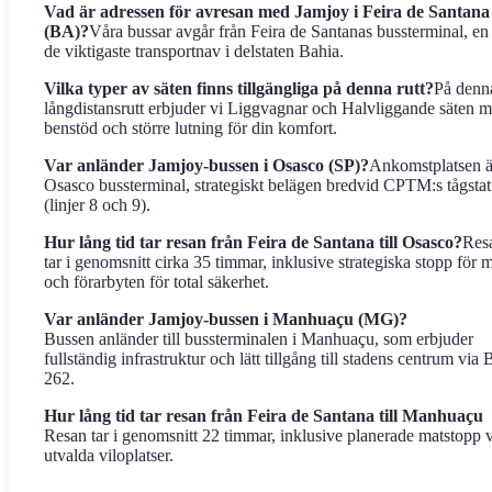
Vad är adressen för avresan med Jamjoy i Feira de Santana
(BA)?
Våra bussar avgår från Feira de Santanas bussterminal, en
de viktigaste transportnav i delstaten Bahia.
Vilka typer av säten finns tillgängliga på denna rutt?
På denn
långdistansrutt erbjuder vi Liggvagnar och Halvliggande säten 
benstöd och större lutning för din komfort.
Var anländer Jamjoy-bussen i Osasco (SP)?
Ankomstplatsen ä
Osasco bussterminal, strategiskt belägen bredvid CPTM:s tågstat
(linjer 8 och 9).
Hur lång tid tar resan från Feira de Santana till Osasco?
Res
tar i genomsnitt cirka 35 timmar, inklusive strategiska stopp för 
och förarbyten för total säkerhet.
Var anländer Jamjoy-bussen i Manhuaçu (MG)?
Bussen anländer till bussterminalen i Manhuaçu, som erbjuder
fullständig infrastruktur och lätt tillgång till stadens centrum via
262.
Hur lång tid tar resan från Feira de Santana till Manhuaçu
Resan tar i genomsnitt 22 timmar, inklusive planerade matstopp 
utvalda viloplatser.