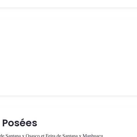
 Posées
ra de Santana x Osasco et Feira de Santana x Manhuaçu