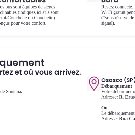
os bus sont équipés de sièges
Restez connecté. 
clinables (indiquez ici s'ils sont
Wi-Fi gratuit pen
emi-Couchette ou Couchette)
(*sous réserve de 
onçus pour votre confort.
signal).
rquement
ez et où vous arrivez.
Osasco (SP
Débarquement
 de Santana
.
Votre débarquemen
Adresse:
R. Eras
Ou
Le débarquement 
Adresse:
Rua Cap