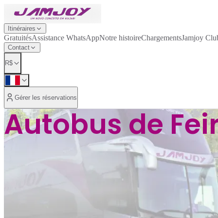
Itinéraires
Gratuités
Assistance WhatsApp
Notre histoire
Chargements
Jamjoy Clu
Contact
R$
Gérer les réservations
Autobus de Fei