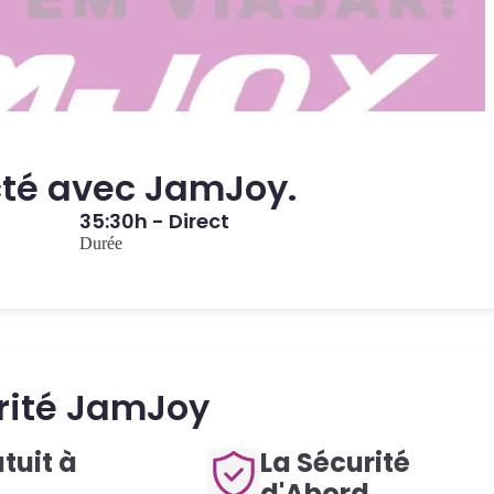
cté avec JamJoy.
35:30h - Direct
Durée
rité JamJoy
tuit à
La Sécurité
d'Abord