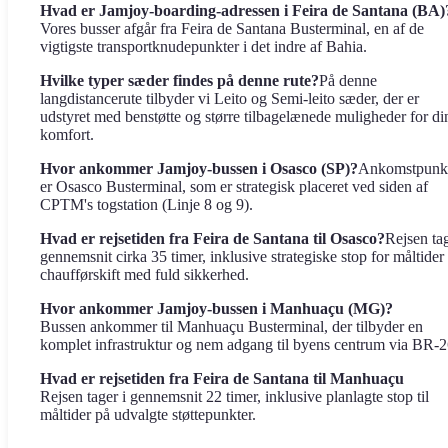
Hvad er Jamjoy-boarding-adressen i Feira de Santana (BA)
Vores busser afgår fra Feira de Santana Busterminal, en af de
vigtigste transportknudepunkter i det indre af Bahia.
Hvilke typer sæder findes på denne rute?
På denne
langdistancerute tilbyder vi Leito og Semi-leito sæder, der er
udstyret med benstøtte og større tilbagelænede muligheder for di
komfort.
Hvor ankommer Jamjoy-bussen i Osasco (SP)?
Ankomstpunkt
er Osasco Busterminal, som er strategisk placeret ved siden af ​​
CPTM's togstation (Linje 8 og 9).
Hvad er rejsetiden fra Feira de Santana til Osasco?
Rejsen tag
gennemsnit cirka 35 timer, inklusive strategiske stop for måltider
chaufførskift med fuld sikkerhed.
Hvor ankommer Jamjoy-bussen i Manhuaçu (MG)?
Bussen ankommer til Manhuaçu Busterminal, der tilbyder en
komplet infrastruktur og nem adgang til byens centrum via BR-2
Hvad er rejsetiden fra Feira de Santana til Manhuaçu
Rejsen tager i gennemsnit 22 timer, inklusive planlagte stop til
måltider på udvalgte støttepunkter.