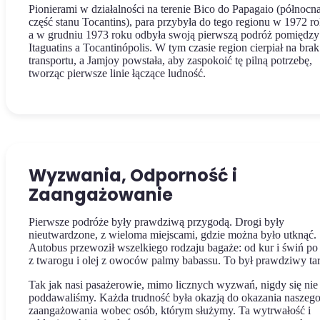
Pionierami w działalności na terenie Bico do Papagaio (północn
część stanu Tocantins), para przybyła do tego regionu w 1972 ro
a w grudniu 1973 roku odbyła swoją pierwszą podróż pomiędzy
Itaguatins a Tocantinópolis. W tym czasie region cierpiał na brak
transportu, a Jamjoy powstała, aby zaspokoić tę pilną potrzebę,
tworząc pierwsze linie łączące ludność.
Wyzwania, Odporność i
Zaangażowanie
Pierwsze podróże były prawdziwą przygodą. Drogi były
nieutwardzone, z wieloma miejscami, gdzie można było utknąć.
Autobus przewoził wszelkiego rodzaju bagaże: od kur i świń po 
z twarogu i olej z owoców palmy babassu. To był prawdziwy ta
Tak jak nasi pasażerowie, mimo licznych wyzwań, nigdy się nie
poddawaliśmy. Każda trudność była okazją do okazania naszeg
zaangażowania wobec osób, którym służymy. Ta wytrwałość i