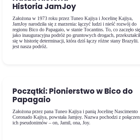
Historia JamJoy
Założona w 1973 roku przez Tuneo Kajiya i Jocelinę Kajiya,
JamJoy narodziła się z marzenia: łączyć ludzi i nieść rozwój do
regionu Bico do Papagaio, w stanie Tocantins. To, co zaczęło si
jako inauguracyjna podróż po gruntowych drogach, przekształci
się w historię determinacji, która dziś łączy różne stany Brazylii.
jest nasza podróż.
Początki: Pionierstwo w Bico do
Papagaio
Założona przez pana Tuneo Kajiya i panią Jocelinę Nascimento
Coronado Kajiya, powstała Jamjoy. Nazwa pochodzi z połączen
ich pseudonimów – on, Jamil, ona, Joy.