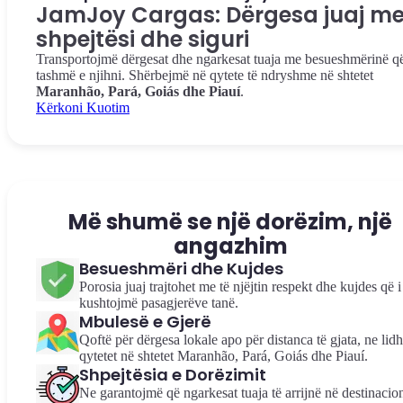
JamJoy Cargas: Dërgesa juaj m
shpejtësi dhe siguri
Transportojmë dërgesat dhe ngarkesat tuaja me besueshmërinë q
tashmë e njihni. Shërbejmë në qytete të ndryshme në shtetet
Maranhão, Pará, Goiás dhe Piauí
.
Kërkoni Kuotim
Më shumë se një dorëzim, një
angazhim
Besueshmëri dhe Kujdes
Porosia juaj trajtohet me të njëjtin respekt dhe kujdes që i
kushtojmë pasagjerëve tanë.
Mbulesë e Gjerë
Qoftë për dërgesa lokale apo për distanca të gjata, ne lid
qytetet në shtetet Maranhão, Pará, Goiás dhe Piauí.
Shpejtësia e Dorëzimit
Ne garantojmë që ngarkesat tuaja të arrijnë në destinacio