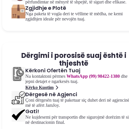
përfundimtar në mënyrë të shpejtë, të sigurt dhe efikase.
Zgjidhje e Plotë
Nga paketa të vogla deri te vëllime të mëdha, ne kemi
zgjidhjen ideale për nevojën tuaj.
Dërgimi i porosisë suaj është i
thjeshtë
Kërkoni Ofertën Tuaj
Na kontaktoni përmes
WhatsApp (99) 98422-1380
dhe
jepni detajet e ngarkesës tuaj.
Kërko Kuotim
Dërgesë në Agjenci
Çoni dërgesën tuaj të paketuar siç duhet deri në agjencin
më të afërt JamJoy.
Gati!
Ne kujdesemi për transportin dhe sigurojmë dorëzim të si
në destinacionin final.