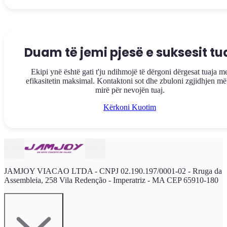
Duam të jemi pjesë e suksesit tu
Ekipi ynë është gati t'ju ndihmojë të dërgoni dërgesat tuaja m
efikasitetin maksimal. Kontaktoni sot dhe zbuloni zgjidhjen më
mirë për nevojën tuaj.
Kërkoni Kuotim
JAMJOY VIACAO LTDA - CNPJ 02.190.197/0001-02 - Rruga da
Assembleia, 258 Vila Redenção - Imperatriz - MA CEP 65910-180