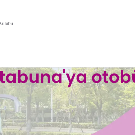
Kulübü
Itabuna'ya otob