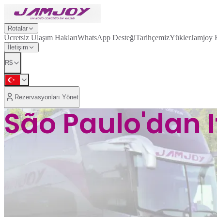
Rotalar
Ücretsiz Ulaşım Hakları
WhatsApp Desteği
Tarihçemiz
Yükler
Jamjoy 
İletişim
R$
Rezervasyonları Yönet
São Paulo'dan 