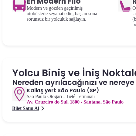
En Modern Filo
Modern ve gözden geçirilmiş
O
otobüslerle seyahat edin, baştan sona
ta
sorunsuz bir yolculuk sağlayın.
(
be
Yolcu Biniş ve İniş Noktal
Nereden ayrılacağınızı ve nereye
Kalkış yeri: São Paulo (SP)
São Paulo Otogarı - Tietê Terminali
Av. Cruzeiro do Sul, 1800 - Santana, São Paulo
Bilet Satın Al