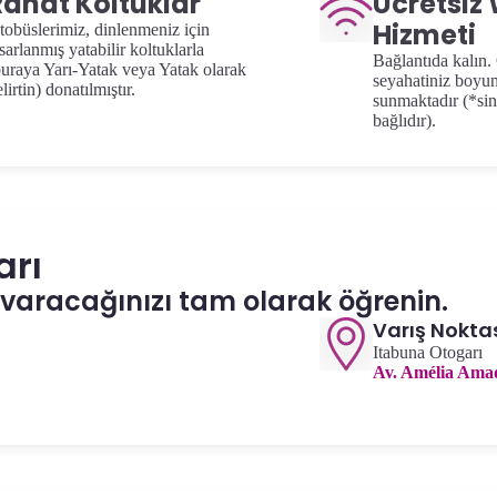
Rahat Koltuklar
Ücretsiz 
Hizmeti
tobüslerimiz, dinlenmeniz için
sarlanmış yatabilir koltuklarla
Bağlantıda kalın.
buraya Yarı-Yatak veya Yatak olarak
seyahatiniz boyun
lirtin) donatılmıştır.
sunmaktadır (*sin
bağlıdır).
arı
 varacağınızı tam olarak öğrenin.
Varış Nokta
Itabuna Otogarı
Av. Amélia Amad