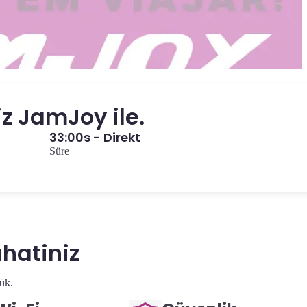
iz JamJoy ile.
33:00s - Direkt
Süre
hatiniz
ük.