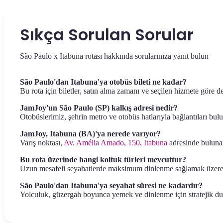
Sıkça Sorulan Sorular
São Paulo x Itabuna rotası hakkında sorularınıza yanıt bulun
São Paulo'dan Itabuna'ya otobüs bileti ne kadar?
Bu rota için biletler, satın alma zamanı ve seçilen hizmete göre 
JamJoy'un São Paulo (SP) kalkış adresi nedir?
Otobüslerimiz, şehrin metro ve otobüs hatlarıyla bağlantıları bu
JamJoy, Itabuna (BA)'ya nerede varıyor?
Varış noktası,
Av. Amélia Amado, 150, Itabuna
adresinde bulunan
Bu rota üzerinde hangi koltuk türleri mevcuttur?
Uzun mesafeli seyahatlerde maksimum dinlenme sağlamak üzere t
São Paulo'dan Itabuna'ya seyahat süresi ne kadardır?
Yolculuk, güzergah boyunca yemek ve dinlenme için stratejik dura