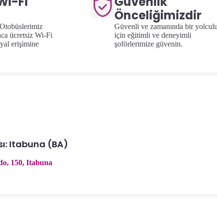
Wi-Fi
Güvenlik
Önceliğimizdir
 Otobüslerimiz
Güvenli ve zamanında bir yolcul
ca ücretsiz Wi-Fi
için eğitimli ve deneyimli
yal erişimine
şoförlerimize güvenin.
sı: Itabuna (BA)
o, 150, Itabuna