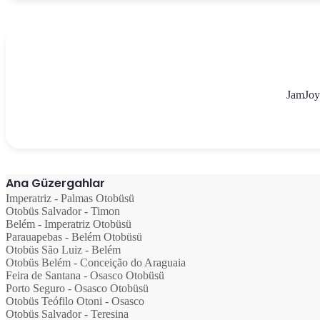
JamJoy'
Ana Güzergahlar
Imperatriz - Palmas Otobüsü
Otobüs Salvador - Timon
Belém - Imperatriz Otobüsü
Parauapebas - Belém Otobüsü
Otobüs São Luiz - Belém
Otobüs Belém - Conceição do Araguaia
Feira de Santana - Osasco Otobüsü
Porto Seguro - Osasco Otobüsü
Otobüs Teófilo Otoni - Osasco
Otobüs Salvador - Teresina