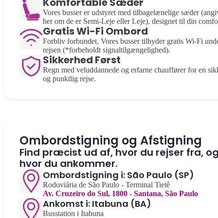
Komfortable Sæder
Vores busser er udstyret med tilbagelænelige sæder (angi
her om de er Semi-Leje eller Leje), designet til din comfo
Gratis Wi-Fi Ombord
Forbliv forbundet. Vores busser tilbyder gratis Wi-Fi und
rejsen (*forbeholdt signaltilgængelighed).
Sikkerhed Først
Regn med veluddannede og erfarne chauffører for en sik
og punktlig rejse.
Ombordstigning og Afstigning
Find præcist ud af, hvor du rejser fra, o
hvor du ankommer.
Ombordstigning i: São Paulo (SP)
Rodoviária de São Paulo - Terminal Tietê
Av. Cruzeiro do Sul, 1800 - Santana, São Paulo
Ankomst i: Itabuna (BA)
Busstation i Itabuna