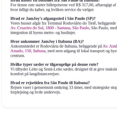
Hvad koster en busbillet fra São Paulo til Itabuna?
For denne rute starter billetpriserne ved R$ 317,00, afhængigt af
hvor tidligt du køber, og hvilken service du vælger.
Hvad er JamJoy's afgangssted i São Paulo (SP)?
Vores busser afgår fra Terminal Rodoviário do Tietê, beliggende
Av. Cruzeiro do Sul, 1800 - Santana, São Paulo
, São Paulo, med
integration til byens metro- og buslinjer.
Hvor ankommer JamJoy i Itabuna (BA)?
Ankomststedet er Rodoviária de Itabuna, beliggende på
Av. Amé
Amado, 150, Itabuna
, med nem adgang til lokal transport og by
centrum.
Hvilke typer sæder er tilgængelige på denne rute?
Vi tilbyder Leito og Semi-Leito sæder, designet til at give maksi
komfort på langdistancerejser.
Hvad er rejsetiden fra São Paulo til Itabuna?
Rejsen varer i gennemsnit omkring 33 timer, med strategiske stop
forplejning og hvile undervejs.