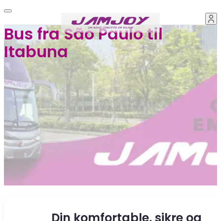
Bus fra São Paulo til
Itabuna
Din komfortable, sikre og