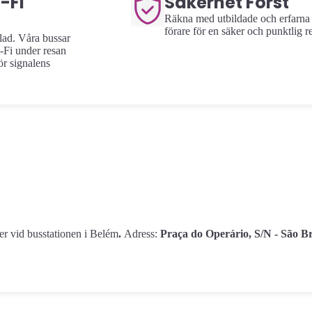
-Fi
Säkerhet Först
Räkna med utbildade och erfarna
förare för en säker och punktlig r
lad. Våra bussar
i-Fi under resan
ör signalens
er vid busstationen i Belém
.
Adress:
Praça do Operário, S/N - São Br