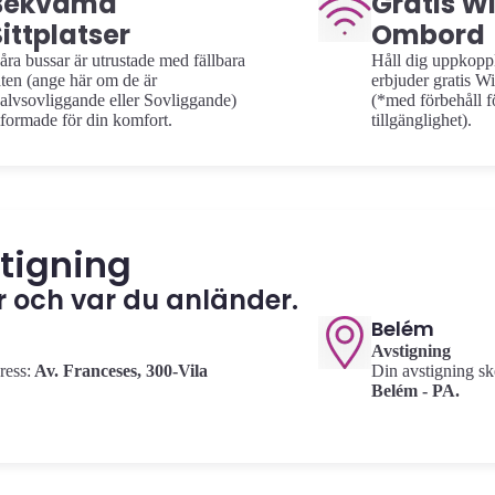
Bekväma
Gratis Wi
ittplatser
Ombord
åra bussar är utrustade med fällbara
Håll dig uppkopp
äten (ange här om de är
erbjuder gratis W
alvsovliggande eller Sovliggande)
(*med förbehåll f
tformade för din komfort.
tillgänglighet).
tigning
r och var du anländer.
Belém
Avstigning
ress:
Av.
Franceses, 300-Vila
Din avstigning sk
Belém - PA.