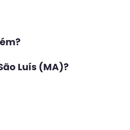
elém?
São Luís (MA)?