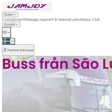
Rutter
Gratistjänster
Whatsapp-support
Vår historia
Laster
Jamjoy Club
Kontakt
R$
Hantera bokningar
Buss från São Lu