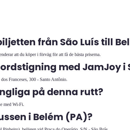
jetten från São Luís till B
derar att du köper i förväg för att få de bästa priserna.
ordstigning med JamJoy i 
 dos Franceses, 300 - Santo Antônio.
ängliga på denna rutt?
ade med Wi-Fi.
ssen i Belém (PA)?
l Pinheiro), belägen vid Praça do Operário, S/N - São Brás.