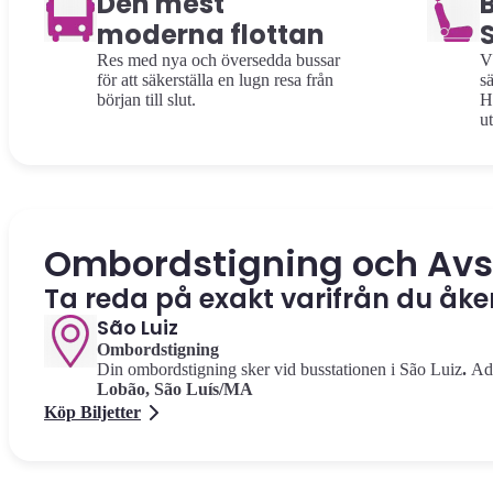
Den mest
moderna flottan
S
Res med nya och översedda bussar
V
för att säkerställa en lugn resa från
s
början till slut.
H
u
Ombordstigning och Avs
Ta reda på exakt varifrån du åke
São Luiz
Ombordstigning
Din ombordstigning sker vid busstationen i São Luiz
.
Ad
Lobão, São Luís/MA
Köp Biljetter