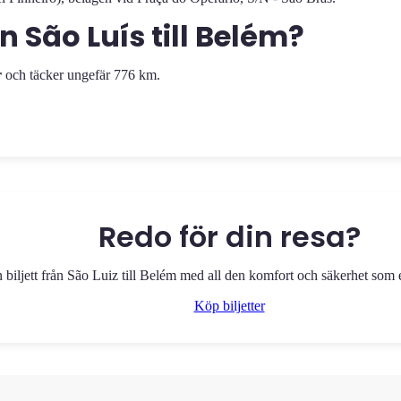
n São Luís till Belém?
r
och täcker ungefär 776 km.
Redo för din resa?
n biljett från São Luiz till Belém med all den komfort och säkerhet som
Köp biljetter