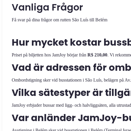
Vanliga Frågor
Få svar på dina frågor om rutten São Luís till Belém
Hur mycket kostar bussbil
Priset på biljetten hos JamJoy börjar från
R$ 210,00
. Vi rekommen
Vad är adressen för omb
Ombordstigning sker vid busstationen i São Luís, belägen på Av.
Vilka sätestyper är tillg
JamJoy erbjuder bussar med ligg- och halvliggsäten, alla utrust
Var anländer JamJoy-bu
Avstigning i Belém sker vid busstationen i Belém (Terminal Israe