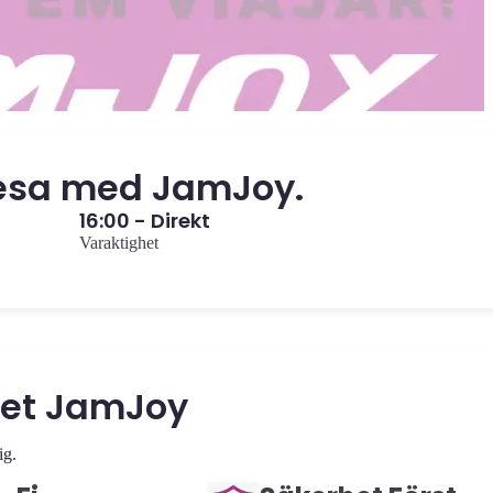
resa med JamJoy.
16:00 - Direkt
Varaktighet
het JamJoy
ig.