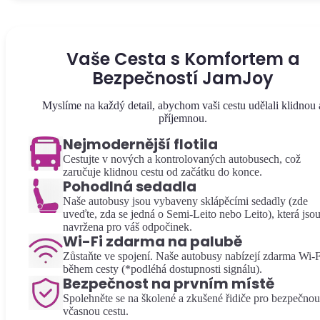
Vaše Cesta s Komfortem a
Bezpečností JamJoy
Myslíme na každý detail, abychom vaši cestu udělali klidnou 
příjemnou.
Nejmodernější flotila
Cestujte v nových a kontrolovaných autobusech, což
zaručuje klidnou cestu od začátku do konce.
Pohodlná sedadla
Naše autobusy jsou vybaveny sklápěcími sedadly (zde
uveďte, zda se jedná o Semi-Leito nebo Leito), která jso
navržena pro váš odpočinek.
Wi-Fi zdarma na palubě
Zůstaňte ve spojení. Naše autobusy nabízejí zdarma Wi-F
během cesty (*podléhá dostupnosti signálu).
Bezpečnost na prvním místě
Spolehněte se na školené a zkušené řidiče pro bezpečnou
včasnou cestu.