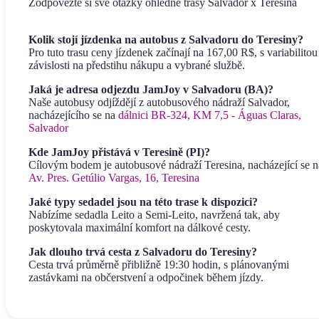
Zodpovězte si své otázky ohledně trasy Salvador x Teresina
Kolik stojí jízdenka na autobus z Salvadoru do Teresiny?
Pro tuto trasu ceny jízdenek začínají na 167,00 R$, s variabilitou
závislosti na předstihu nákupu a vybrané službě.
Jaká je adresa odjezdu JamJoy v Salvadoru (BA)?
Naše autobusy odjíždějí z autobusového nádraží Salvador,
nacházejícího se na
dálnici BR-324, KM 7,5 - Águas Claras,
Salvador
Kde JamJoy přistává v Teresině (PI)?
Cílovým bodem je autobusové nádraží Teresina, nacházející se n
Av. Pres. Getúlio Vargas, 16, Teresina
Jaké typy sedadel jsou na této trase k dispozici?
Nabízíme sedadla Leito a Semi-Leito, navržená tak, aby
poskytovala maximální komfort na dálkové cesty.
Jak dlouho trvá cesta z Salvadoru do Teresiny?
Cesta trvá průměrně přibližně 19:30 hodin, s plánovanými
zastávkami na občerstvení a odpočinek během jízdy.