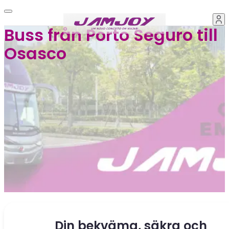
Buss från Porto Seguro till
Osasco
Din bekväma, säkra och