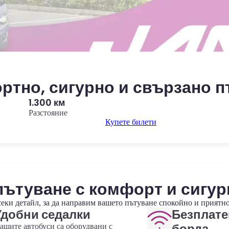
тно, сигурно и свързано п
1.300 км
Разстояние
Купете билети
пътуване с комфорт и сигу
еки детайл, за да направим вашето пътуване спокойно и приятно
Удобни седалки
Безплате
борда
ашите автобуси са оборудвани с