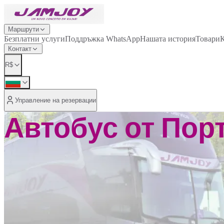
Маршрути
Безплатни услуги
Поддръжка WhatsApp
Нашата история
Товари
К
Контакт
R$
Управление на резервации
Автобус от Порт