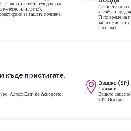
блегалки (посочете тук дали са
Останете свърз
олу-легло или легло),
автобуси предла
роектирани за вашата почивка.
Fi по време на 
зависимост от н
сигнала).
и къде пристигате.
Озаско (SP)
Слизане
гуро
.
Адрес:
Estr. do Aeroporto,
Вашето слизане 
307, Осаско