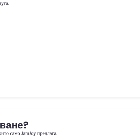
луга.
уване?
оито само JamJoy предлага.