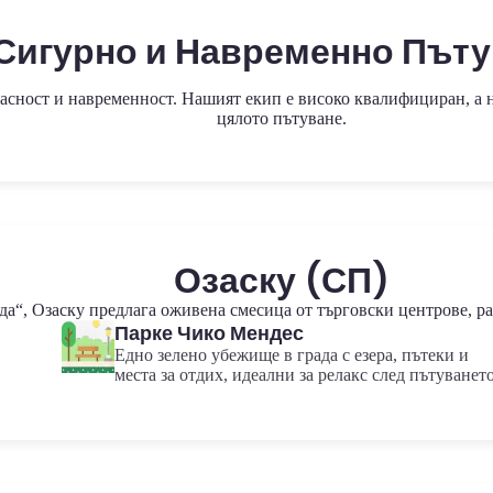
Сигурно и Навременно Пъту
пасност и навременност. Нашият екип е високо квалифициран, а н
цялото пътуване.
Озаску (СП)
уда“, Озаску предлага оживена смесица от търговски центрове, р
Парке Чико Мендес
Едно зелено убежище в града с езера, пътеки и
места за отдих, идеални за релакс след пътуването