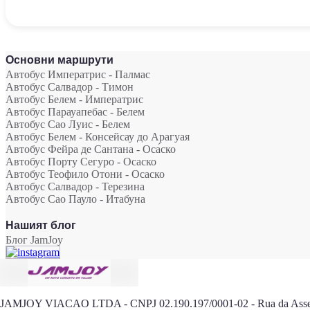
Основни маршрути
Автобус Императрис - Палмас
Автобус Салвадор - Тимон
Автобус Белем - Императрис
Автобус Парауапебас - Белем
Автобус Сао Луис - Белем
Автобус Белем - Консейсау до Арагуая
Автобус Фейра де Сантана - Оса́ско
Автобус Порту Сегуро - Осаско
Автобус Теофило Отони - Осаско
Автобус Салвадор - Терезина
Автобус Сао Пауло - Итабунa
Нашият блог
Блог JamJoy
JAMJOY VIACAO LTDA - CNPJ 02.190.197/0001-02 - Rua da Assem