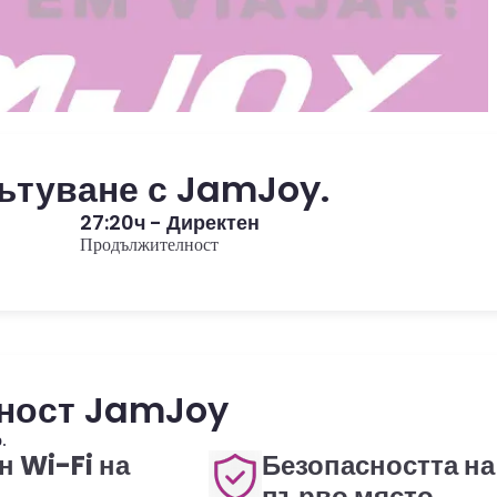
ътуване с JamJoy.
27:20ч - Директен
Продължителност
рност JamJoy
.
н Wi-Fi на
Безопасността на
първо място