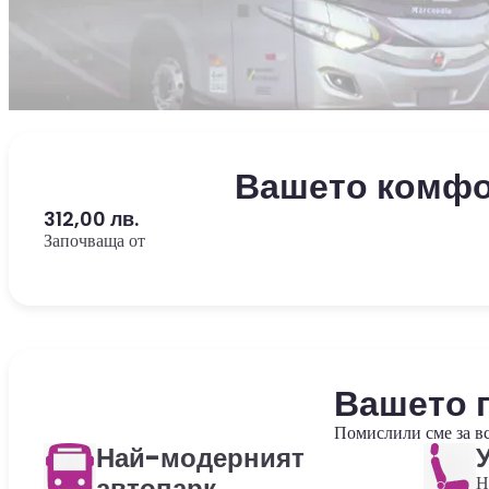
Вашето комфор
312,00 лв.
Започваща от
Вашето 
Помислили сме за вс
Най-модерният
автопарк
Н