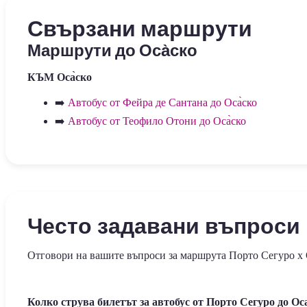
Свързани маршрути
Маршрути до Оса̀ско
КЪМ Оса̀ско
➡️
Автобус от Фейра де Сантана до Оса̀ско
➡️
Автобус от Теофило Отони до Оса̀ско
Често задавани въпроси
Отговори на вашите въпроси за маршрута Порто Сегуро x
Колко струва билетът за автобус от Порто Сегуро до Ос