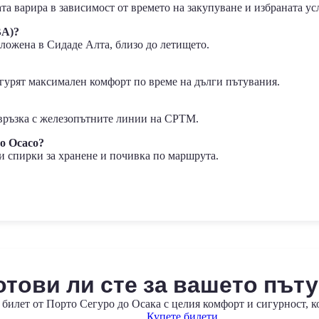
ата варира в зависимост от времето на закупуване и избраната ус
BA)?
ложена в Сидаде Алта, близо до летището.
игурят максимален комфорт по време на дълги пътувания.
 връзка с железопътните линии на CPTM.
о Осаcо?
и спирки за хранене и почивка по маршрута.
отови ли сте за вашето път
билет от Порто Сегуро до Осака с целия комфорт и сигурност, к
Купете билети