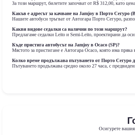
За този маршрут, билетите започват от R$ 312,00, като цен
Какъв е адресът за качване на Jamjoy в Порто Сегуро (
Нашите автобуси тръгват от Автогара Порто Сегуро, разпо
Какви видове седалки са налични по този маршрут?
Предлагаме седалки Leito и Semi-Leito, проектирани да ос
Къде пристига автобусът на Jamjoy в Осаcо (SP)?
Мястото за пристигане е Автогара Осаcо, която има пряка
Колко време продължава пътуването от Порто Сегуро д
Пътуването продължава средно около 27 часа, с предвиден
Г
Осигурете вашия 