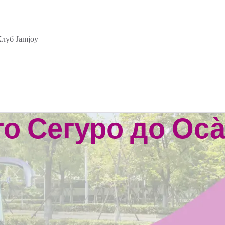
луб Jamjoy
о Сегуро до Оса