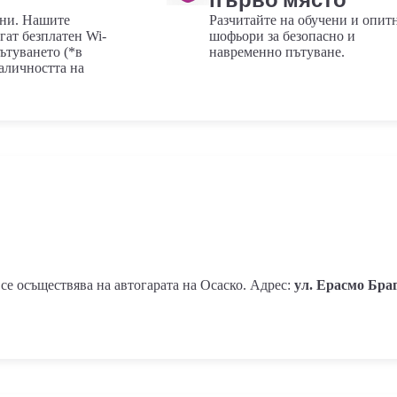
ани. Нашите
Разчитайте на обучени и опит
гат безплатен Wi-
шофьори за безопасно и
пътуването (*в
навременно пътуване.
аличността на
се осъществява на автогарата на Осаско. Адрес:
ул. Ерасмо Браг