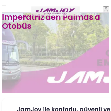
Imperatriz'den Palmas'a
Otobüs
JamJoy ile konforlu, güvenli ve