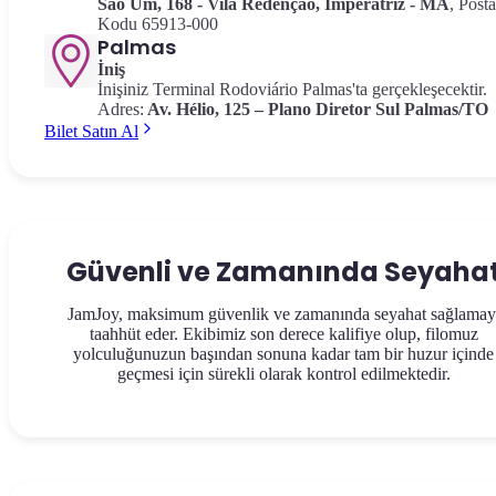
São Um, 168 - Vila Redenção, Imperatriz - MA
, Posta
Kodu 65913-000
Palmas
İniş
İnişiniz Terminal Rodoviário Palmas'ta gerçekleşecektir.
Adres:
Av.
Hélio, 125 – Plano Diretor Sul Palmas/TO
Bilet Satın Al
Güvenli ve Zamanında Seyaha
JamJoy, maksimum güvenlik ve zamanında seyahat sağlamay
taahhüt eder. Ekibimiz son derece kalifiye olup, filomuz
yolculuğunuzun başından sonuna kadar tam bir huzur içinde
geçmesi için sürekli olarak kontrol edilmektedir.