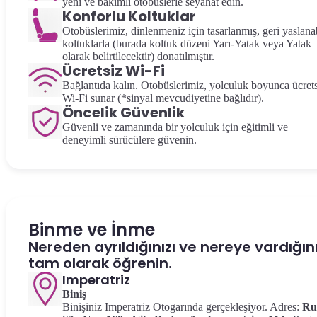
yeni ve bakımlı otobüslerle seyahat edin.
Konforlu Koltuklar
Otobüslerimiz, dinlenmeniz için tasarlanmış, geri yaslanab
koltuklarla (burada koltuk düzeni Yarı-Yatak veya Yatak
olarak belirtilecektir) donatılmıştır.
Ücretsiz Wi-Fi
Bağlantıda kalın. Otobüslerimiz, yolculuk boyunca ücret
Wi-Fi sunar (*sinyal mevcudiyetine bağlıdır).
Öncelik Güvenlik
Güvenli ve zamanında bir yolculuk için eğitimli ve
deneyimli sürücülere güvenin.
Binme ve İnme
Nereden ayrıldığınızı ve nereye vardığını
tam olarak öğrenin.
Imperatriz
Biniş
Binişiniz Imperatriz Otogarında gerçekleşiyor. Adres:
Ru