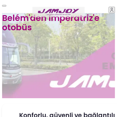
Belém'den Imperatriz'e
otobüs
Konforlu, güvenli ve bağlantılı