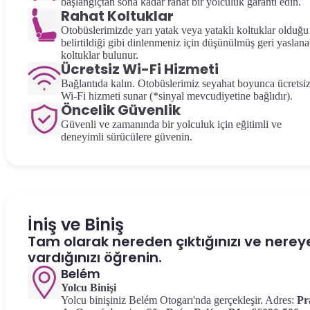
başlangıçtan sona kadar rahat bir yolculuk garanti edin.
Rahat Koltuklar
Otobüslerimizde yarı yatak veya yataklı koltuklar olduğu
belirtildiği gibi dinlenmeniz için düşünülmüş geri yaslanab
koltuklar bulunur.
Ücretsiz Wi-Fi Hizmeti
Bağlantıda kalın. Otobüslerimiz seyahat boyunca ücretsi
Wi-Fi hizmeti sunar (*sinyal mevcudiyetine bağlıdır).
Öncelik Güvenlik
Güvenli ve zamanında bir yolculuk için eğitimli ve
deneyimli sürücülere güvenin.
İniş ve Biniş
Tam olarak nereden çıktığınızı ve nerey
vardığınızı öğrenin.
Belém
Yolcu Binişi
Yolcu binişiniz Belém Otogarı'nda gerçekleşir. Adres:
Pr