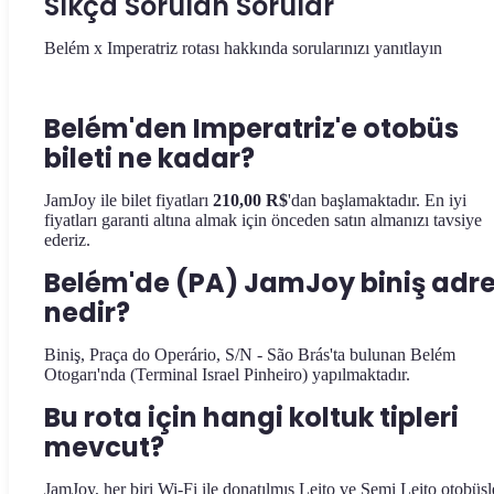
Sıkça Sorulan Sorular
Belém x Imperatriz rotası hakkında sorularınızı yanıtlayın
Belém'den Imperatriz'e otobüs
bileti ne kadar?
JamJoy ile bilet fiyatları
210,00 R$
'dan başlamaktadır. En iyi
fiyatları garanti altına almak için önceden satın almanızı tavsiye
ederiz.
Belém'de (PA) JamJoy biniş adre
nedir?
Biniş, Praça do Operário, S/N - São Brás'ta bulunan Belém
Otogarı'nda (Terminal Israel Pinheiro) yapılmaktadır.
Bu rota için hangi koltuk tipleri
mevcut?
JamJoy, her biri Wi-Fi ile donatılmış Leito ve Semi Leito otobüsl