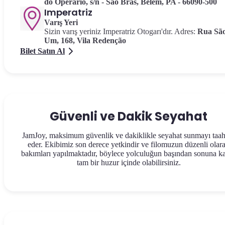
do Operário, s/n - São Brás, Belém, PA - 66090-500
Imperatriz
Varış Yeri
Sizin varış yeriniz Imperatriz Otogarı'dır. Adres:
Rua Sã
Um, 168, Vila Redenção
Bilet Satın Al
Güvenli ve Dakik Seyahat
JamJoy, maksimum güvenlik ve dakiklikle seyahat sunmayı taa
eder. Ekibimiz son derece yetkindir ve filomuzun düzenli olar
bakımları yapılmaktadır, böylece yolculuğun başından sonuna k
tam bir huzur içinde olabilirsiniz.