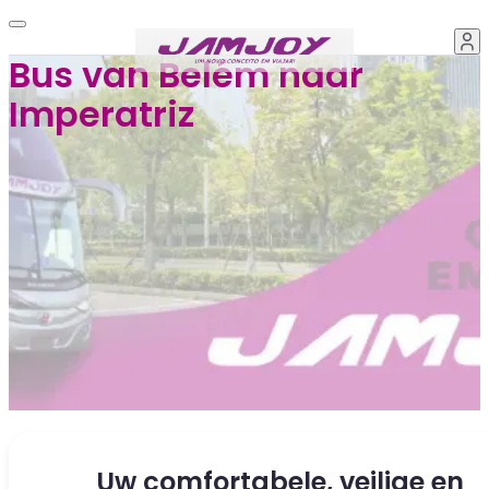
Bus van Belém naar
Imperatriz
Uw comfortabele, veilige en