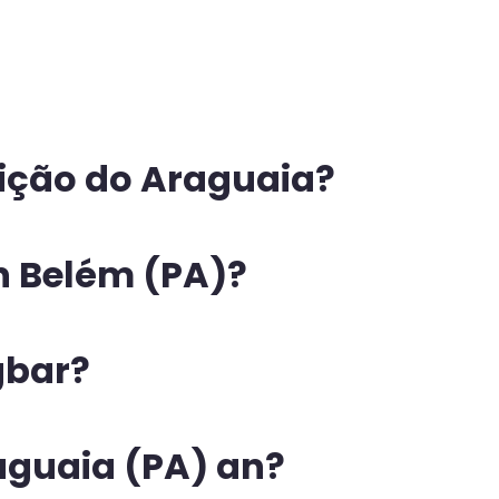
eição do Araguaia?
n Belém (PA)?
gbar?
aguaia (PA) an?