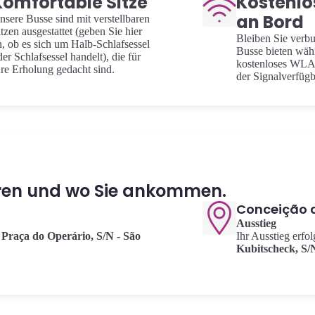
Komfortable Sitze
Kostenl
an Bord
nsere Busse sind mit verstellbaren
itzen ausgestattet (geben Sie hier
Bleiben Sie verb
n, ob es sich um Halb-Schlafsessel
Busse bieten wäh
der Schlafsessel handelt), die für
kostenloses WLA
hre Erholung gedacht sind.
der Signalverfügb
hren und wo Sie ankommen.
Conceição 
Ausstieg
Praça do Operário, S/N - São
Ihr Ausstieg erf
Kubitscheck, S/