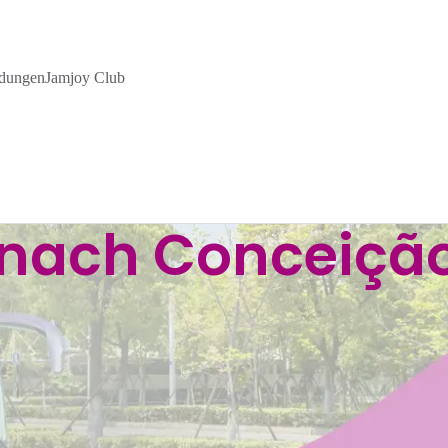
dungen
Jamjoy Club
 nach Conceiçã