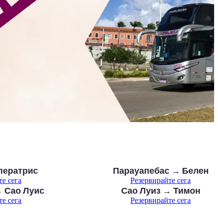
ператрис
Парауапебас → Белен
те сега
Резервирайте сега
 Сао Луис
Сао Луиз → Тимон
те сега
Резервирайте сега