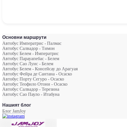
Основни маршрути
Автобус Императрис - Палмас
Автобус Салвадор - Тимон
Автобус Белем - Императрис
Автобус Парауапебас - Белем
Автобус Сао Луис - Белем
Автобус Белем - Консейсау до Арагуая
Автобус Фейра де Сантана - Оса́ско
Автобус Порту Сегуро - Осаско
Автобус Теофило Отони - Осаско
Автобус Салвадор - Терезина
Автобус Сао Пауло - Итабунa
Нашият блог
Блог JamJoy