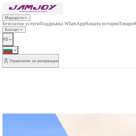
Маршрути
Безплатни услуги
Поддръжка WhatsApp
Нашата история
Товари
К
Контакт
R$
Управление на резервации