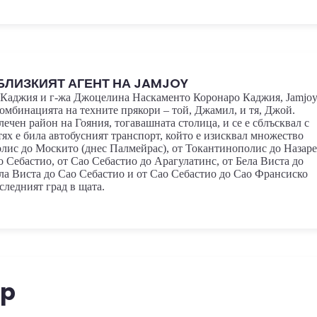
БЛИЗКИЯТ АГЕНТ НА JAMJOY
 Каджия и г-жа Джоцелина Наскаменто Коронаро Каджия, Jamjoy
комбинацията на техните прякори – той, Джамил, и тя, Джой.
лечен район на Гояния, тогавашната столица, и се е сблъсквал с
ях е била автобусният транспорт, който е изисквал множество
лис до Москито (днес Палмейрас), от Токантинополис до Назаре
 Себастио, от Сао Себастио до Арагулатинс, от Бела Виста до
ла Виста до Сао Себастио и от Сао Себастио до Сао Франсиско
следният град в щата.
pp