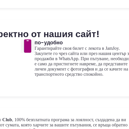
ектно от нашия сайт!
по-удобно
Гарантирайте своя билет с лекота в JamJoy.
Закупете го чрез сайта или през нашия център з
продажби в WhatsApp. При пътуване, необход
е само да пристигнете навреме, да представите
личен документ с фотография и да се качите на
транспортното средство спокойно.
y Club
, 100% безплатната програма за лоялност, създадена да ви
 от сумата, която харчите за вашите пътувания, се връща обратно