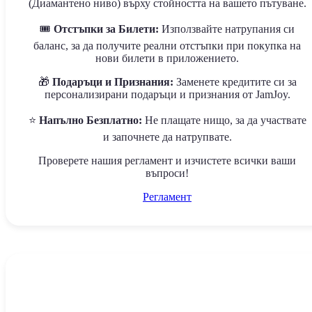
(Диамантено ниво) върху стойността на вашето пътуване.
🎟️
Отстъпки за Билети:
Използвайте натрупания си
баланс, за да получите реални отстъпки при покупка на
нови билети в приложението.
🎁
Подаръци и Признания:
Заменете кредитите си за
персонализирани подаръци и признания от JamJoy.
⭐
Напълно Безплатно:
Не плащате нищо, за да участвате
и започнете да натрупвате.
Проверете нашия регламент и изчистете всички ваши
въпроси!
Регламент