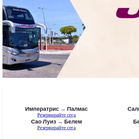
Императрис → Палмас
Сал
Резервирайте сега
Сао Луиз → Белем
Б
Резервирайте сега