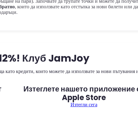
ъщане на пари). Започвате да трупате точки и можете да получи
обратно
, които да използвате като отстъпка за нови билети или да
одаръци.
 12%! Клуб JamJoy
ща като кредити, които можете да използвате за нови пътувания и
т
Изтеглете нашето приложение 
Apple Store
Изтегли сега