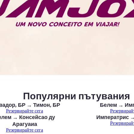
Популярни пътувания
вадор, БР → Тимон, БР
Белем → Им
Резервирайте сега
Резервирай
елем → Консейсао ду
Императрис →
Арагуаиа
Резервирай
Резервирайте сега