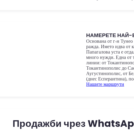
НАМЕРЕТЕ НАЙ-
Основана от г-н Тунео
ражда. Името идва от 
Папагалова уста е отда
много нужди. Една от т
линии: от Токантинопо
Токантинополис до Сао
Аугустинополис, от Бе
(днес Есперантина), по
Нашите маршрути
Продажби чрез WhatsA