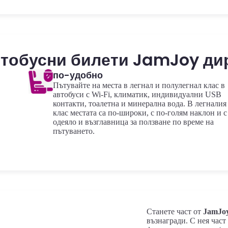
втобусни билети JamJoy дир
по-удобно
Пътувайте на места в легнал и полулегнал клас в
автобуси с Wi-Fi, климатик, индивидуални USB
контакти, тоалетна и минерална вода. В легналия
клас местата са по-широки, с по-голям наклон и с
одеяло и възглавница за ползване по време на
пътуването.
Станете част от
JamJo
възнагради. С нея част